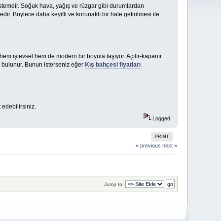
istemdir. Soğuk hava, yağış ve rüzgar gibi durumlardan
ir. Böylece daha keyifli ve korunaklı bir hale getirilmesi ile
nı hem işlevsel hem de modern bir boyuta taşıyor. Açılır-kapanır
ek bulunur. Bunun isterseniz eğer
Kış bahçesi fiyatları
edebilirsiniz.
Logged
PRINT
« previous
next »
Jump to: