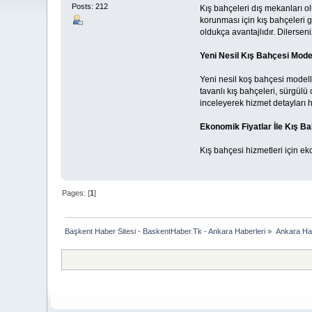
Posts: 212
Kış bahçeleri dış mekanları o
korunması için kış bahçeleri g
oldukça avantajlıdır. Dilersen
Yeni Nesil Kış Bahçesi Model
Yeni nesil koş bahçesi modeller
tavanlı kış bahçeleri, sürgülü
inceleyerek hizmet detayları ha
Ekonomik Fiyatlar İle Kış Ba
Kış bahçesi hizmetleri için ek
Pages: [
1
]
Başkent Haber Sitesi - BaskentHaber.Tk - Ankara Haberleri
»
Ankara Habe