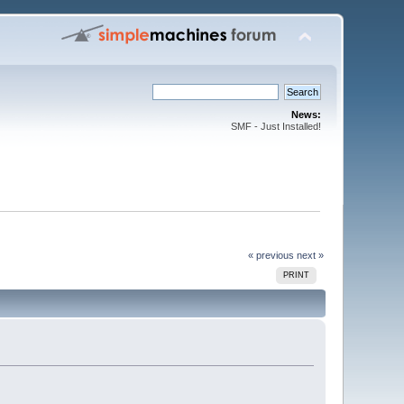
News:
SMF - Just Installed!
« previous
next »
PRINT