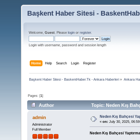
Başkent Haber Sitesi - BaskentHabe
Welcome,
Guest
. Please
login
or
register
.
Login with username, password and session length
Home
Help
Search
Login
Register
Başkent Haber Sitesi - BaskentHaber.Tk - Ankara Haberleri
»
Ankara Habe
Pages: [
1
]
Author
Topic: Neden Kış Bahç
Neden Kış Bahçesi Ya
admin
«
on:
July 30, 2025, 06:5
Administrator
Full Member
Neden Kış Bahçesi Yaptırma