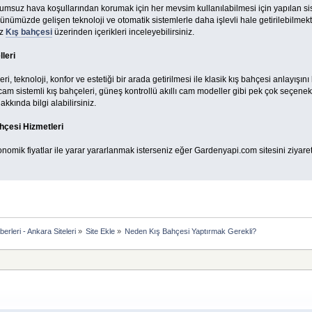
lumsuz hava koşullarından korumak için her mevsim kullanılabilmesi için yapılan s
ünümüzde gelişen teknoloji ve otomatik sistemlerle daha işlevli hale getirilebilmekted
iz
Kış bahçesi
üzerinden içerikleri inceleyebilirsiniz.
leri
i, teknoloji, konfor ve estetiği bir arada getirilmesi ile klasik kış bahçesi anlayışı
 cam sistemli kış bahçeleri, güneş kontrollü akıllı cam modeller gibi pek çok seçen
kkında bilgi alabilirsiniz.
hçesi Hizmetleri
onomik fiyatlar ile yarar yararlanmak isterseniz eğer Gardenyapi.com sitesini ziyaret 
rleri - Ankara Siteleri
»
Site Ekle
»
Neden Kış Bahçesi Yaptırmak Gerekli?