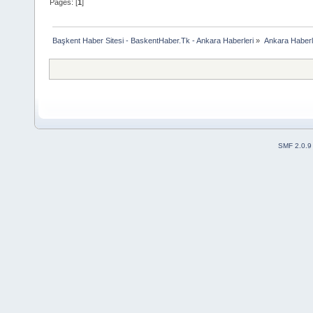
Pages: [
1
]
Başkent Haber Sitesi - BaskentHaber.Tk - Ankara Haberleri
»
Ankara Haberle
SMF 2.0.9