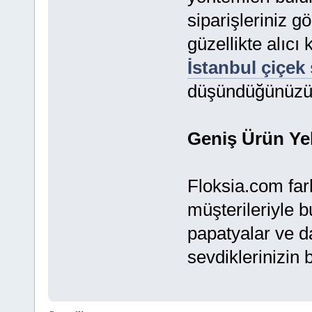
siparişleriniz g
güzellikte alıcı 
İstanbul çiçek 
düşündüğünüzü on
Geniş Ürün Yel
Floksia.com fark
müşterileriyle b
papatyalar ve da
sevdiklerinizin 