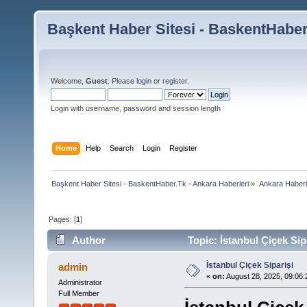
Başkent Haber Sitesi - BaskentHaber
Welcome,
Guest
. Please
login
or
register
.
Login with username, password and session length
Home
Help
Search
Login
Register
Başkent Haber Sitesi - BaskentHaber.Tk - Ankara Haberleri
»
Ankara Haberle
Pages: [
1
]
Author
Topic: İstanbul Çiçek Sip
İstanbul Çiçek Siparişi
admin
«
on:
August 28, 2025, 09:06
Administrator
Full Member