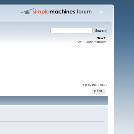
News:
SMF - Just Installed!
« previous
next »
PRINT