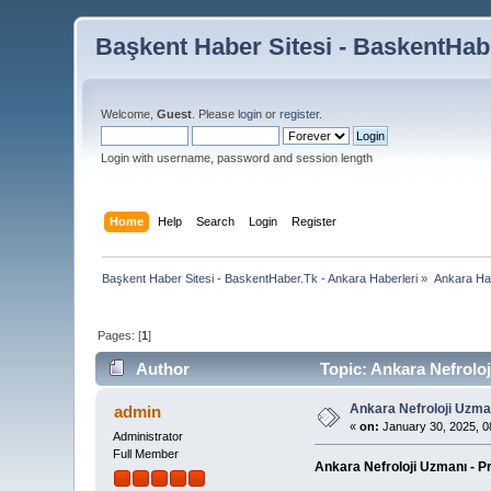
Başkent Haber Sitesi - BaskentHabe
Welcome,
Guest
. Please
login
or
register
.
Login with username, password and session length
Home
Help
Search
Login
Register
Başkent Haber Sitesi - BaskentHaber.Tk - Ankara Haberleri
»
Ankara Habe
Pages: [
1
]
Author
Topic: Ankara Nefroloj
Ankara Nefroloji Uzman
admin
«
on:
January 30, 2025, 0
Administrator
Full Member
Ankara Nefroloji Uzmanı - P