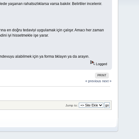
lede yaşanan rahatsızlıklarsa varsa bakılır. Belirtiler incelenir.
arına en doğru tedaviyi uygulamak için çalışır. Amacı her zaman
dini iyi hissetmekle işe yarar.
andevuyu alabilmek için ya forma tıklayın ya da arayın.
Logged
PRINT
« previous
next »
Jump to: