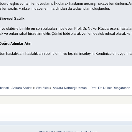
doğru teşhis yöntemleri uygulanır. İlk olarak hastanın geçmişi, şikayetleri dinlenir. Ai
testler yapılır. Fiziksel muayenenin ardından da tedavi planı oluşturulur.
Bireysel Sağlık
 ve ekibiyle birlikte en son bulguları inceleyen Prof. Dr. Nüket Rüzgaresen, hastal
k ve onları rahat hissettirmektir. Çünkü tıbbi olarak verilen destek ruhsal olarak ken
 Doğru Adımlar Atın
 hastalıkları, hastalıkların belirtilerini ve teşhisi inceleyin. Kendinize en uygun r
rleri - Ankara Siteleri
»
Site Ekle
»
Ankara Nefroloji Uzmanı - Prof. Dr. Nüket Rüzgaresen