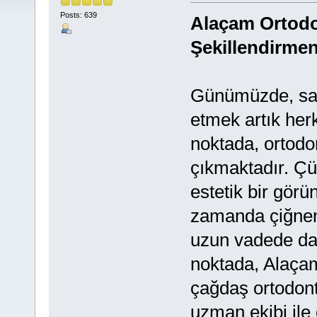
Posts: 639
Alaçam Ortodo
Şekillendirmen
Günümüzde, sağl
etmek artık herk
noktada, ortodo
çıkmaktadır. Çü
estetik bir gör
zamanda çiğneme
uzun vadede dah
noktada, Alaçam
çağdaş ortodonti
uzman ekibi ile