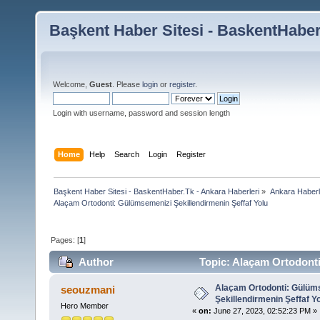
Başkent Haber Sitesi - BaskentHaber
Welcome,
Guest
. Please
login
or
register
.
Login with username, password and session length
Home
Help
Search
Login
Register
Başkent Haber Sitesi - BaskentHaber.Tk - Ankara Haberleri
»
Ankara Haberle
Alaçam Ortodonti: Gülümsemenizi Şekillendirmenin Şeffaf Yolu
Pages: [
1
]
Author
Topic: Alaçam Ortodonti
Alaçam Ortodonti: Gülüm
seouzmani
Şekillendirmenin Şeffaf Y
Hero Member
«
on:
June 27, 2023, 02:52:23 PM »