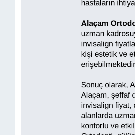
hastaların ihtiya
Alaçam Ortodo
uzman kadrosuy
invisalign fiyat
kişi estetik ve e
erişebilmektedir
Sonuç olarak, A
Alaçam, şeffaf di
invisalign fiyat,
alanlarda uzmanl
konforlu ve etk