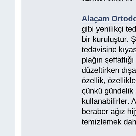
Alaçam Ortodo
gibi yenilikçi t
bir kuruluştur. Ş
tedavisine kıya
plağın şeffaflığ
düzeltirken dış
özellik, özellikl
çünkü gündelik s
kullanabilirler. 
beraber ağız hij
temizlemek daha