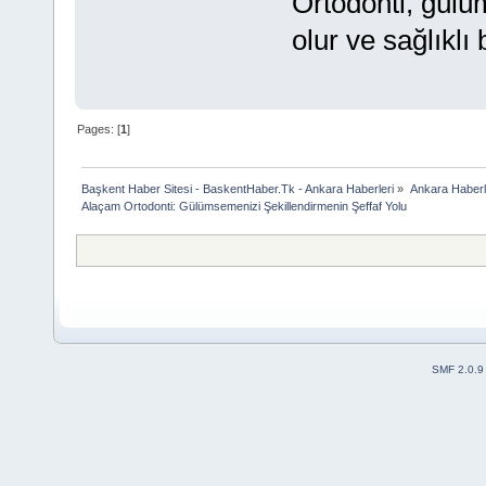
Ortodonti, gülü
olur ve sağlıklı
Pages: [
1
]
Başkent Haber Sitesi - BaskentHaber.Tk - Ankara Haberleri
»
Ankara Haberle
Alaçam Ortodonti: Gülümsemenizi Şekillendirmenin Şeffaf Yolu
SMF 2.0.9