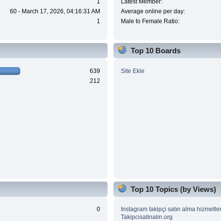
1
Latest Member:
60 - March 17, 2026, 04:16:31 AM
Average online per day:
1
Male to Female Ratio:
Top 10 Boards
639
Site Ekle
212
Top 10 Topics (by Views)
0
Instagram takipçi satın alma hizmetleri
Takipcisatinalin.org