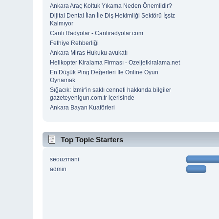
Ankara Araç Koltuk Yıkama Neden Önemlidir?
Dijital Dental İlan İle Diş Hekimliği Sektörü İşsiz
Kalmıyor
Canli Radyolar - Canliradyolar.com
Fethiye Rehberliği
Ankara Miras Hukuku avukatı
Helikopter Kiralama Firması - Ozeljetkiralama.net
En Düşük Ping Değerleri İle Online Oyun
Oynamak
Sığacık: İzmir'in saklı cenneti hakkında bilgiler
gazeteyenigun.com.tr içerisinde
Ankara Bayan Kuaförleri
Top Topic Starters
seouzmani
admin