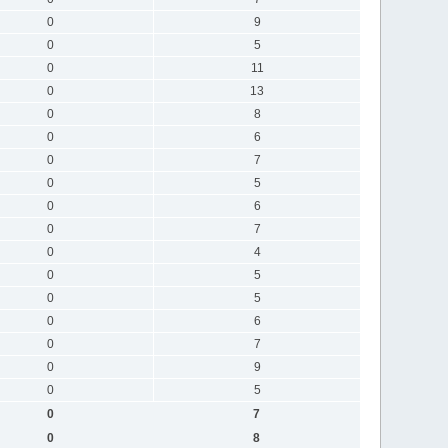
0
9
0
5
0
11
0
13
0
8
0
6
0
7
0
5
0
6
0
7
0
4
0
5
0
5
0
6
0
7
0
9
0
5
0
7
0
8