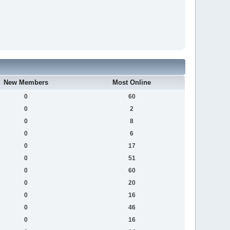
New Members
Most Online
0
60
0
2
0
8
0
6
0
17
0
51
0
60
0
20
0
16
0
46
0
16