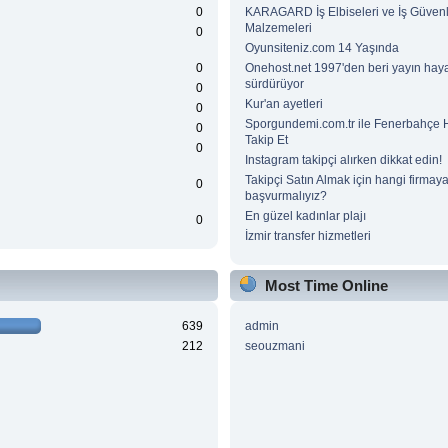
0
KARAGARD İş Elbiseleri ve İş Güvenl
Malzemeleri
0
Oyunsiteniz.com 14 Yaşında
0
Onehost.net 1997'den beri yayın haya
sürdürüyor
0
Kur'an ayetleri
0
Sporgundemi.com.tr ile Fenerbahçe H
0
Takip Et
0
Instagram takipçi alırken dikkat edin!
Takipçi Satın Almak için hangi firmay
0
başvurmalıyız?
En güzel kadınlar plajı
0
İzmir transfer hizmetleri
Most Time Online
639
admin
212
seouzmani