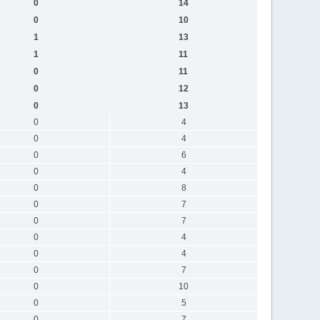
0
14
0
10
1
13
1
11
0
11
0
12
0
13
0
4
0
4
0
6
0
4
0
8
0
7
0
7
0
4
0
4
0
7
0
10
0
5
0
7