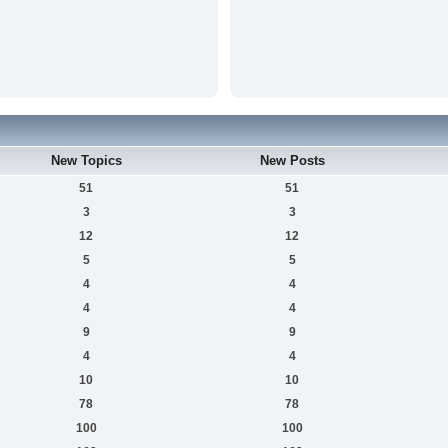
New Topics
New Posts
51
51
3
3
12
12
5
5
4
4
4
4
9
9
4
4
10
10
78
78
100
100