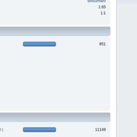
seouzmani
1.65
1:1
851
 |
11149