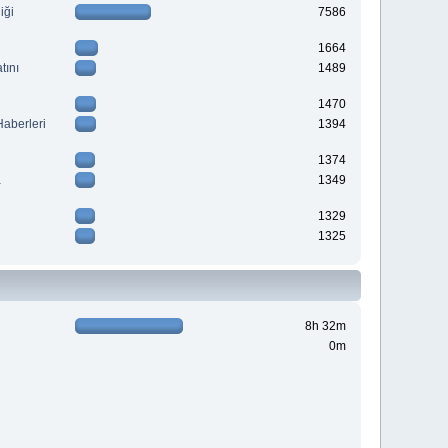
iği
7586
1664
tını
1489
1470
aberleri
1394
1374
a
1349
1329
1325
8h 32m
0m