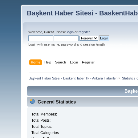
Başkent Haber Sitesi - BaskentHabe
Welcome,
Guest
. Please
login
or
register
.
Login with username, password and session length
Home
Help
Search
Login
Register
Başkent Haber Sitesi - BaskentHaber.Tk - Ankara Haberleri
»
Statistics 
Başken
General Statistics
Total Members:
Total Posts:
Total Topics:
Total Categories: