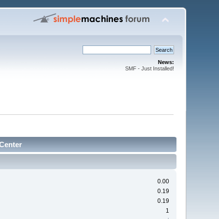
News:
SMF - Just Installed!
 Center
0.00
0.19
0.19
1